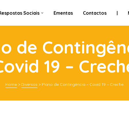
Respostas Sociais
Ementas
Contactos
|
o de Contingên
Covid 19 – Crech
Home
>
Diversos
>
Plano de Contingência – Covid 19 – Creche