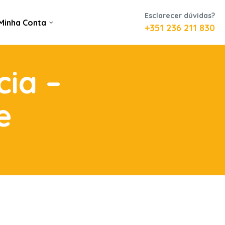
Esclarecer dúvidas?
Minha Conta
+351 236 211 830
cia –
e