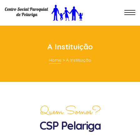
A Instituição
Home
>
A Instituição
Quem Somos?
CSP Pelariga