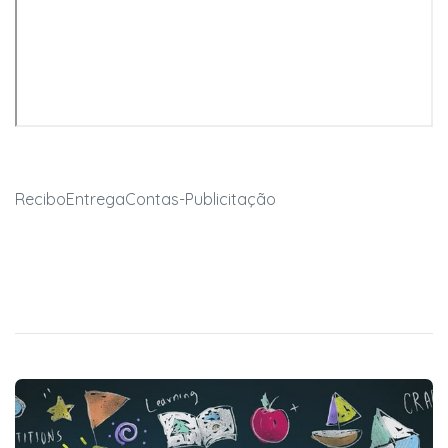
ReciboEntregaContas-Publicitação