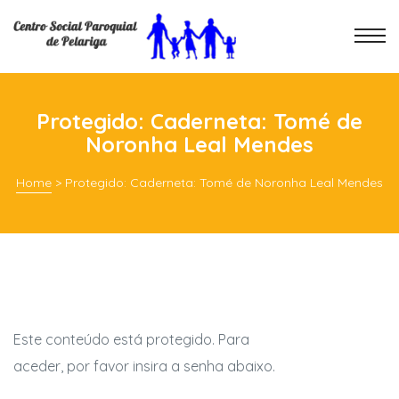
Protegido: Caderneta: Tomé de
Noronha Leal Mendes
Home
>
Protegido: Caderneta: Tomé de Noronha Leal Mendes
Este conteúdo está protegido. Para
aceder, por favor insira a senha abaixo.