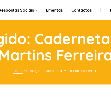
Respostas Sociais
Ementas
Contactos
|
gido: Caderneta
Martins Ferreir
Home
>
Protegido: Caderneta: Mara Martins Ferreira