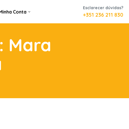
Esclarecer dúvidas?
Minha Conta
+351 236 211 830
: Mara
a