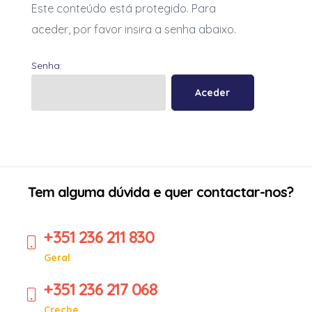
Este conteúdo está protegido. Para
aceder, por favor insira a senha abaixo.
Senha:
Tem alguma dúvida e quer contactar-nos?
+351 236 211 830
Geral
+351 236 217 068
Creche