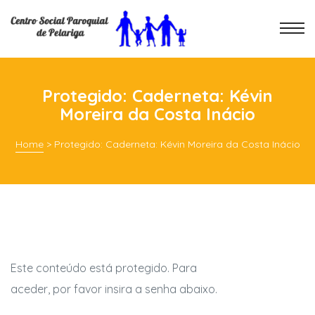
Protegido: Caderneta: Kévin
Moreira da Costa Inácio
Home
>
Protegido: Caderneta: Kévin Moreira da Costa Inácio
Este conteúdo está protegido. Para
aceder, por favor insira a senha abaixo.